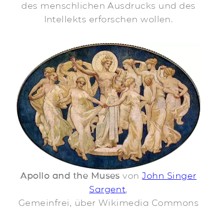
des menschlichen Ausdrucks und des
Intellekts erforschen wollen.
Apollo and the Muses
von
John Singer
Sargent
,
Gemeinfrei, über Wikimedia Commons