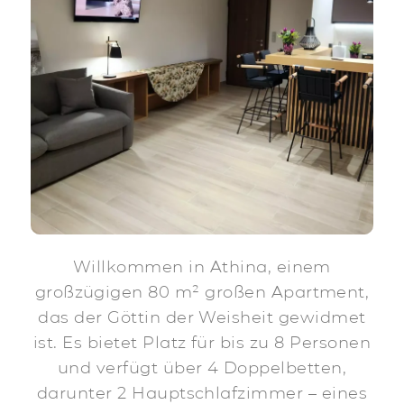
Willkommen in Athina, einem
großzügigen 80 m² großen Apartment,
das der Göttin der Weisheit gewidmet
ist. Es bietet Platz für bis zu 8 Personen
und verfügt über 4 Doppelbetten,
darunter 2 Hauptschlafzimmer – eines