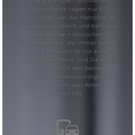
Unsere komplett renovierten
Apartments liegen nur 6
Gehminuten von der Metrostation
Monastiraki entfernt und befinden
sich in einer historischen
Fußgängerzone, die immer belebt
ist. Die Akropolis ist nur einen
Atemzug entfernt, und Sie sind
umgeben von den besten
Restaurants, Sehenswürdigkeiten,
Bars und allem, was Athen zu
bieten hat.