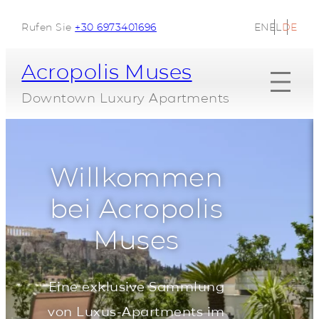
Skip
EN
EL
DE
Rufen Sie
+30 6973401696
to
content
Acropolis Muses
Downtown Luxury Apartments
Willkommen
bei Acropolis
Muses
Eine exklusive Sammlung
von Luxus-Apartments im