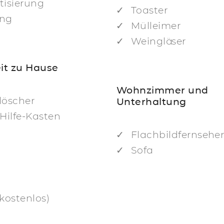
tisierung
Toaster
ung
Mülleimer
Weingläser
it zu Hause
Wohnzimmer und
löscher
Unterhaltung
-Hilfe-Kasten
Flachbildfernsehe
Sofa
(kostenlos)