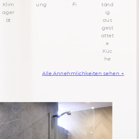
Klim
ung
Fi
tänd
ager
ig
ät
aus
gest
attet
e
Küc
he
Alle Annehmlichkeiten sehen →