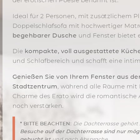
der erotischen Poesie benannt ist.
Ideal für 2 Personen, mit zusätzlichem P
Doppelschlafsofa mit hochwertiger Matr
begehbarer Dusche
und Fenster bietet e
Die
kompakte, voll ausgestattete Küch
und Schlafbereich und schafft eine int
Genießen Sie von Ihrem Fenster aus den
Stadtzentrum
, während alle Räume mit
Charme des Erato wird die romantische 
noch verstärken.
* BITTE BEACHTEN:
Die Dachterrasse gehör
Besuche auf der Dachterrasse sind nur mög
gebucht ist
und nach Absprache.