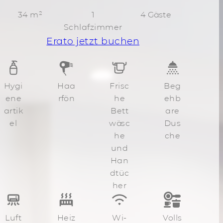
34 m²
1
4 Gäste
Schlafzimmer
Erato jetzt buchen
Hygi
Haa
Frisc
Beg
ene
rfön
he
ehb
artik
Bett
are
el
wäsc
Dus
he
che
und
Han
dtüc
her
Luft
Heiz
Wi-
Volls